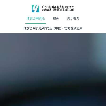
球友会网页版
球友会网页版
服务
关于有路
球友会网页版-球友会（中国）官方在线登录